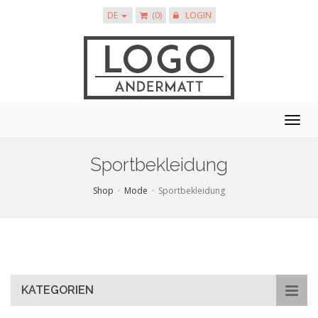
DE
(0)
LOGIN
Togg
navig
Sportbekleidung
Shop
Mode
Sportbekleidung
Skip
to
main
content
KATEGORIEN