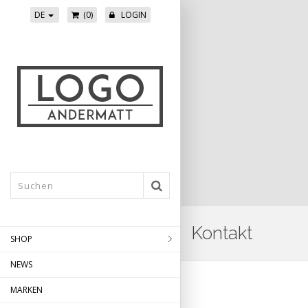
DE
(0)
LOGIN
Kontakt
SHOP
NEWS
Skip
to
MARKEN
main