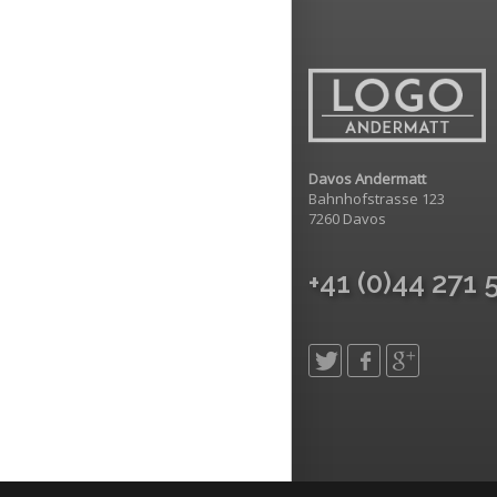
Davos Andermatt
Bahnhofstrasse 123
7260 Davos
+41 (0)44 271 