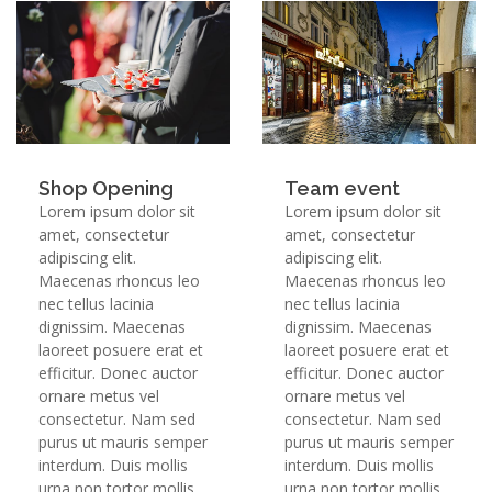
Shop Opening
Team event
Lorem ipsum dolor sit
Lorem ipsum dolor sit
amet, consectetur
amet, consectetur
adipiscing elit.
adipiscing elit.
Maecenas rhoncus leo
Maecenas rhoncus leo
nec tellus lacinia
nec tellus lacinia
dignissim. Maecenas
dignissim. Maecenas
laoreet posuere erat et
laoreet posuere erat et
efficitur. Donec auctor
efficitur. Donec auctor
ornare metus vel
ornare metus vel
consectetur. Nam sed
consectetur. Nam sed
purus ut mauris semper
purus ut mauris semper
interdum. Duis mollis
interdum. Duis mollis
urna non tortor mollis,
urna non tortor mollis,